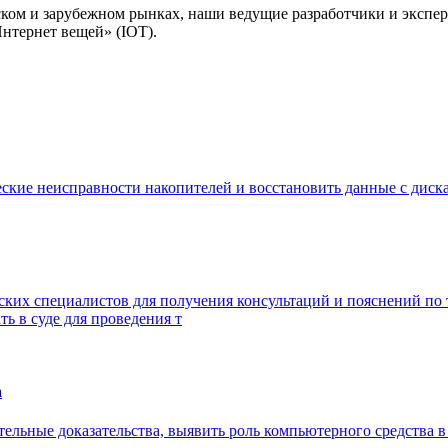
ском и зарубежном рынках, наши ведущие разработчики и экспе
нтернет вещей» (IOT).
ские неисправности накопителей и восстановить данные с диск
ческих специалистов для получения консультаций и пояснений 
ь в суде для проведения т
а
тельные доказательства, выявить роль компьютерного средства 