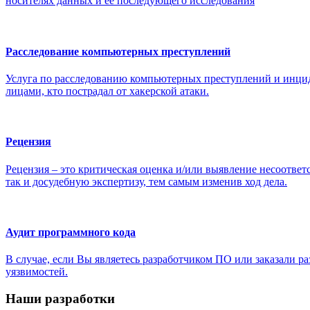
носителях данных и ее последующего исследования
Расследование компьютерных преступлений
Услуга по расследованию компьютерных преступлений и инци
лицами, кто пострадал от хакерской атаки.
Рецензия
Рецензия – это критическая оценка и/или выявление несоотве
так и досудебную экспертизу, тем самым изменив ход дела.
Аудит программного кода
В случае, если Вы являетесь разработчиком ПО или заказали р
уязвимостей.
Наши разработки