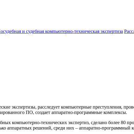
осудебная и судебная компьютерно-техническая экспертиза
Расс
ские экспертизы, расследует компьютерные преступления, про
изированного ПО, создает аппаратно-программные комплексы.
ебных компьютерно-технических экспертиз, сделано более 80 п
лько аппаратных решений, среди них – аппаратно-программный 