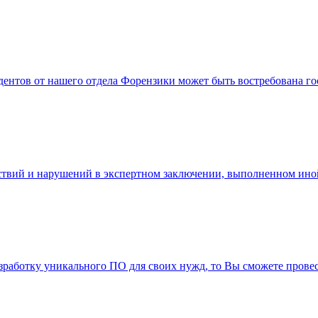
дентов от нашего отдела Форензики может быть востребована 
тствий и нарушений в экспертном заключении, выполненном ино
азработку уникального ПО для своих нужд, то Вы сможете прове