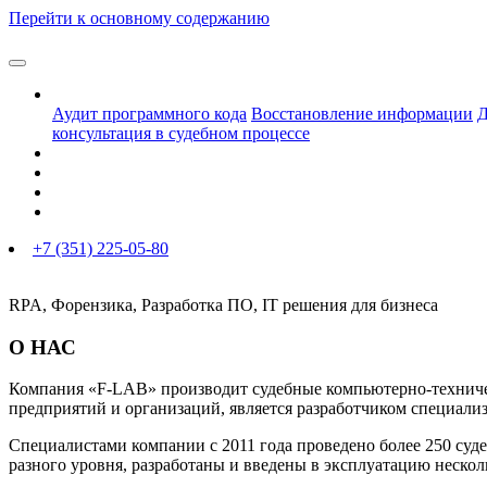
Перейти к основному содержанию
Услуги
Аудит программного кода
Восстановление информации
Д
консультация в судебном процессе
Новости
Мероприятия
Контакты
Лицензии
+7 (351) 225-05-80
RPA, Форензика, Разработка ПО, IT решения для бизнеса
О НАС
Компания «F-LAB» производит судебные компьютерно-техниче
предприятий и организаций, является разработчиком специал
Специалистами компании с 2011 года проведено более 250 суд
разного уровня, разработаны и введены в эксплуатацию неско